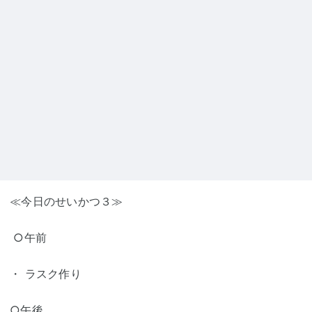
≪今日のせいかつ３≫
○午前
・ ラスク作り
○午後