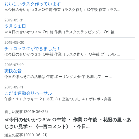
おいしいラスク作っています
≪今日のせいかつ３≫○午前 作業（ラスク作り）○午後 作業（ラス…
2019-05-31
５月３１日
≪今日のせいかつ３≫ ○午前 作業（ラスクのラッピング） ○午後 …
2019-05-30
チョコラスクができました！
≪今日のせいかつ３≫ ○午前 作業（ラスク作り） ○午後 プール/レ…
2016-07-19
爽快な音
今日のほんそごの活動は 午前:ボーリング大会 午後:湖北ファー…
2015-09-11
こだま運動会リハーサル
午前：１）クッキー ２）木工 ３）空缶つぶし ４）ポレポレ弁当…
新しい記事
(2019-06-25)
≪今日のせいかつ３≫ ○午前 ・ 作業 ○午後 ・花冠の里～あ
じさい見学～ 《一言コメント》 ・今日…
過去の記事
(2019-06-21)